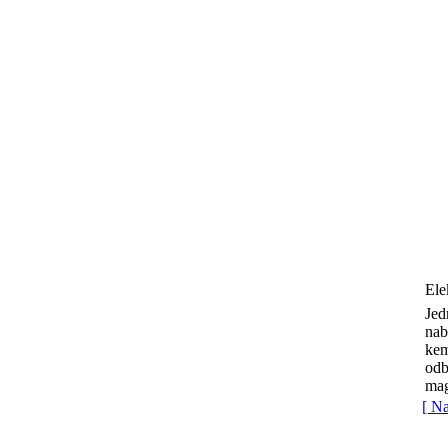
Ele
Jed
nab
kem
odb
mag
[ N