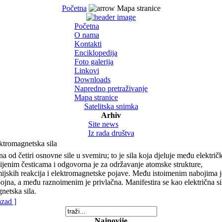
Početna
Mapa stranice
Početna
O nama
Kontakti
Enciklopedija
Foto galerija
Linkovi
Downloads
Napredno pretraživanje
Mapa stranice
Satelitska snimka
Arhiv
Site news
Iz rada društva
ktromagnetska sila
na od četiri osnovne sile u svemiru; to je sila koja djeluje među električk
ijenim česticama i odgovorna je za održavanje atomske strukture,
ijskih reakcija i elektromagnetske pojave. Među istoimenim nabojima j
ojna, a među raznoimenim je privlačna. Manifestira se kao električna sil
netska sila.
azad ]
Najnovije