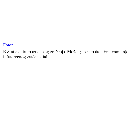
Foton
Kvant elektromagnetskog zračenja. Može ga se smatrati česticom koja n
infracrvenog zračenja itd.