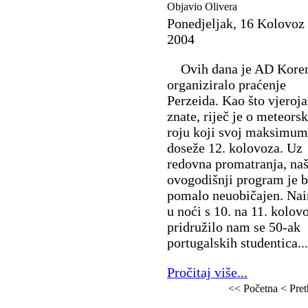
Objavio Olivera
Ponedjeljak, 16 Kolovoz
2004
Ovih dana je AD Koren
organiziralo praćenje
Perzeida. Kao što vjeroj
znate, riječ je o meteor
roju koji svoj maksimum
doseže 12. kolovoza. Uz
redovna promatranja, na
ovogodišnji program je b
pomalo neuobičajen. Na
u noći s 10. na 11. kolov
pridružilo nam se 50-ak
portugalskih studentica...
Pročitaj više...
<< Početna
< Pre