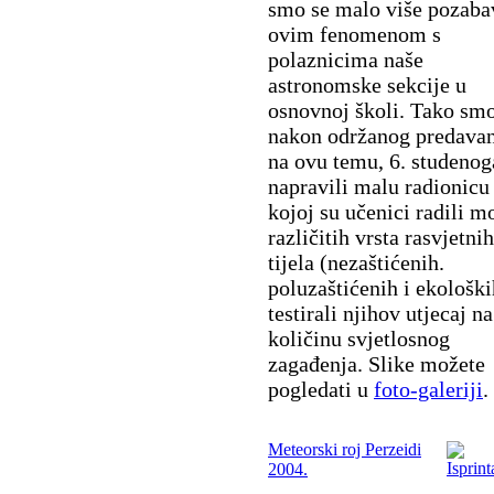
smo se malo više pozabav
ovim fenomenom s
polaznicima naše
astronomske sekcije u
osnovnoj školi. Tako smo
nakon održanog predava
na ovu temu, 6. studenog
napravili malu radionicu
kojoj su učenici radili m
različitih vrsta rasvjetnih
tijela (nezaštićenih.
poluzaštićenih i ekološki
testirali njihov utjecaj na
količinu svjetlosnog
zagađenja. Slike možete
pogledati u
foto-galeriji
.
Meteorski roj Perzeidi
2004.