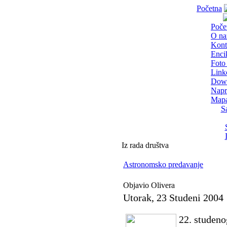
Početna
Poče
O n
Kont
Enci
Foto 
Link
Dow
Napr
Mapa
S
Iz rada društva
Astronomsko predavanje
Objavio Olivera
Utorak, 23 Studeni 2004
22. studeno