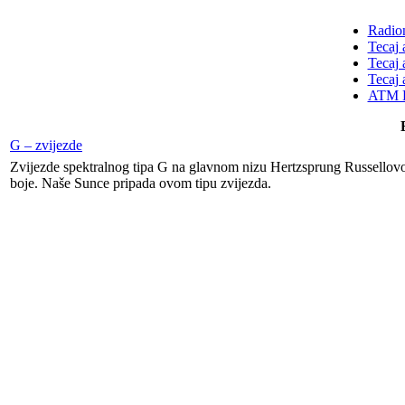
Radion
Tecaj 
Tecaj 
Tecaj 
ATM K
G – zvijezde
Zvijezde spektralnog tipa G na glavnom nizu Hertzsprung Russellovo
boje. Naše Sunce pripada ovom tipu zvijezda.