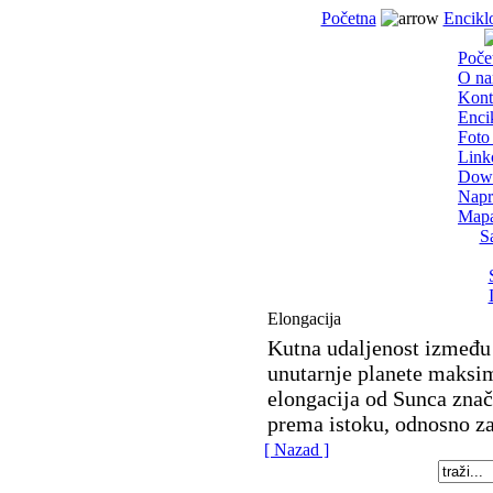
Početna
Encikl
Poče
O n
Kont
Enci
Foto 
Link
Dow
Napr
Mapa
S
Elongacija
Kutna udaljenost između 
unutarnje planete maksi
elongacija od Sunca zna
prema istoku, odnosno z
[ Nazad ]