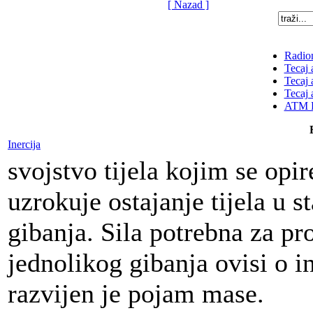
[ Nazad ]
Radion
Tecaj 
Tecaj 
Tecaj 
ATM K
Inercija
svojstvo tijela kojim se opir
uzrokuje ostajanje tijela u s
gibanja. Sila potrebna za pr
jednolikog gibanja ovisi o ine
razvijen je pojam mase.