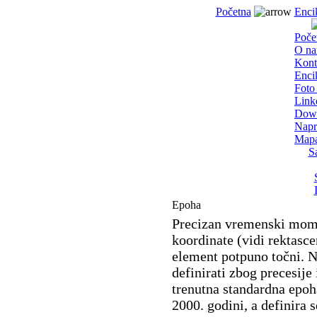
Početna
Enci
Poče
O n
Kont
Enci
Foto 
Link
Dow
Napr
Mapa
S
Epoha
Precizan vremenski mome
koordinate (vidi rektascen
element potpuno točni. N
definirati zbog precesije 
trenutna standardna epo
2000. godini, a definira 