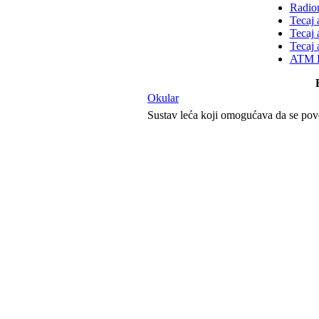
Radion
Tecaj 
Tecaj 
Tecaj 
ATM K
Okular
Sustav leća koji omogućava da se pove