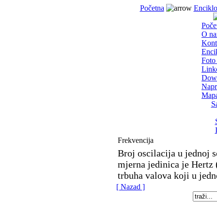
Početna
Enciklo
Poče
O n
Kont
Enci
Foto 
Link
Dow
Napr
Mapa
S
Frekvencija
Broj oscilacija u jednoj s
mjerna jedinica je Hertz 
trbuha valova koji u je
[ Nazad ]