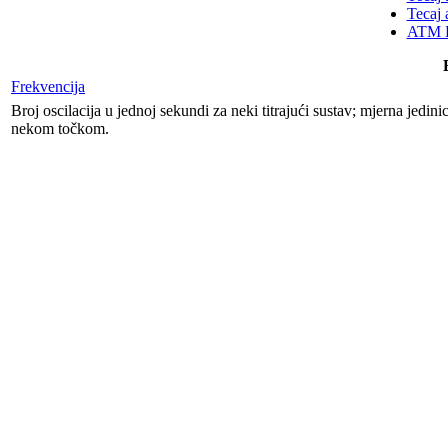
Tecaj 
ATM K
Frekvencija
Broj oscilacija u jednoj sekundi za neki titrajući sustav; mjerna jedin
nekom točkom.