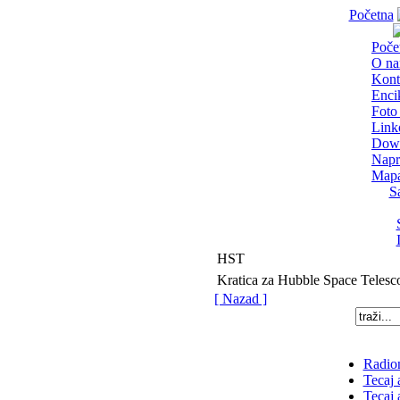
Početna
Poče
O n
Kont
Enci
Foto 
Link
Dow
Napr
Mapa
S
HST
Kratica za Hubble Space Telesc
[ Nazad ]
Radion
Tecaj 
Tecaj 