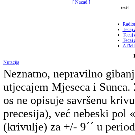
[ Nazad ]
Radion
Tecaj 
Tecaj 
Tecaj 
ATM K
Nutacija
Neznatno, nepravilno gibanj
utjecajem Mjeseca i Sunca. 
os ne opisuje savršenu krivu
precesija), već nebeski pol 
(krivulje) za +/- 9´´ u perio