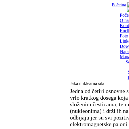
Početna
Poče
O n
Kont
Enci
Foto 
Link
Dow
Napr
Mapa
S
Jaka nuklearna sila
Jedna od četiri osnovne si
vrlo kratkog dosega koj
složenim česticama, te m
(nukleonima) i drži ih n
odbijaju jer su svi poziti
elektromagnetske pa oni 