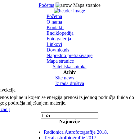
Početna
Mapa stranice
Početna
O nama
Kontakti
Enciklopedija
Foto galerija
Linkovi
Downloads
Napredno pretraživanje
Mapa stranice
Satelitska snimka
Arhiv
Site news
Iz rada društva
vekcija
jenos topline u kojem se energija prenosi iz jednog područja fluida do
gog područja miješanjem materije.
azad ]
Najnovije
Radionica Astrofotografije 2018.
Tecaj astrofotografije 2017.