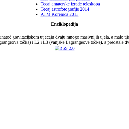
Tecaj amaterske izrade teleskopa
Tecaj astrofotografije 2014
ATM Korenica 2013
Enciklopedija
unatoč gravitacijskom utjecaju dvaju mnogo masivnijih tijela, a malo tij
grangeova točka) i L2 i L3 (vanjske Lagrangeove točke), a preostale dv