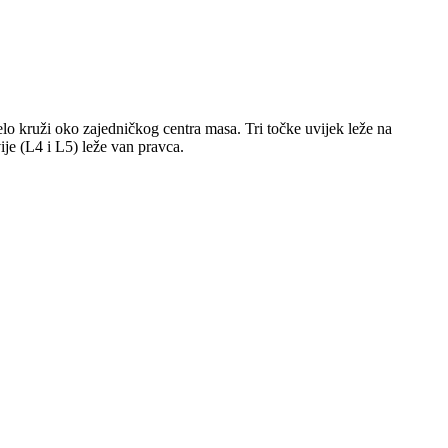
elo kruži oko zajedničkog centra masa. Tri točke uvijek leže na
ije (L4 i L5) leže van pravca.