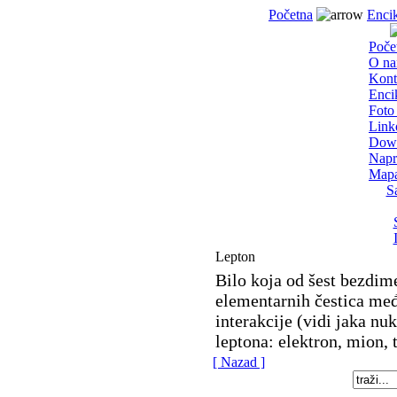
Početna
Encik
Poče
O n
Kont
Enci
Foto 
Link
Dow
Napr
Mapa
S
Lepton
Bilo koja od šest bezdim
elementarnih čestica međ
interakcije (vidi jaka nuk
leptona: elektron, mion, t
[ Nazad ]