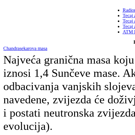
Radion
Tecaj 
Tecaj 
Tecaj 
ATM K
Chandrasekarova masa
Najveća granična masa koju 
iznosi 1,4 Sunčeve mase. Ak
odbacivanja vanjskih slojeva
navedene, zvijezda će doživj
i postati neutronska zvijezda
evolucija).