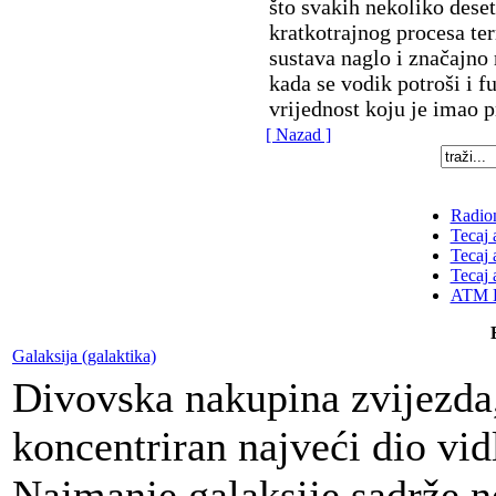
što svakih nekoliko dese
kratkotrajnog procesa te
sustava naglo i značajno 
kada se vodik potroši i fu
vrijednost koju je imao p
[ Nazad ]
Radion
Tecaj 
Tecaj 
Tecaj 
ATM K
Galaksija (galaktika)
Divovska nakupina zvijezda, 
koncentriran najveći dio vid
Najmanje galaksije sadrže n