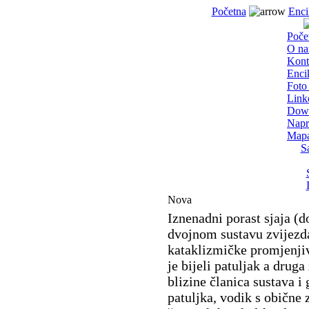
Početna
Enci
Poče
O n
Kont
Enci
Foto 
Link
Dow
Napr
Mapa
S
Nova
Iznenadni porast sjaja (
dvojnom sustavu zvijezda
kataklizmičke promjenjiv
je bijeli patuljak a drug
blizine članica sustava i
patuljka, vodik s obične 