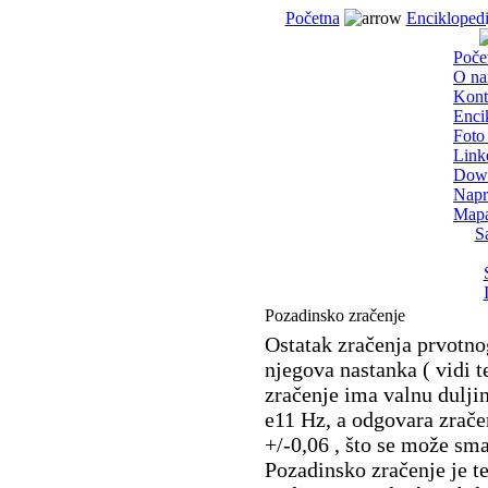
Početna
Enciklopedi
Poče
O n
Kont
Enci
Foto 
Link
Dow
Napr
Mapa
S
Pozadinsko zračenje
Ostatak zračenja prvotn
njegova nastanka ( vidi t
zračenje ima valnu dulji
e11 Hz, a odgovara zrače
+/-0,06 , što se može sm
Pozadinsko zračenje je t