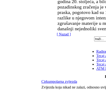
godina 20. stoljeća, a bi
pozadinskog zračenja je v
praska, pogotovo kad su 
razlike u njegovom intenz
zgrušavanje materije u 
današnji nejednoliki sve
[ Nazad ]
Radion
Tecaj 
Tecaj 
Tecaj 
ATM K
Cirkumpolarna zvijezda
Zvijezda koja nikad ne zalazi, odnosno uvi