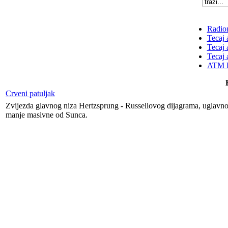
Radion
Tecaj 
Tecaj 
Tecaj 
ATM K
Crveni patuljak
Zvijezda glavnog niza Hertzsprung - Russellovog dijagrama, uglavnom 
manje masivne od Sunca.