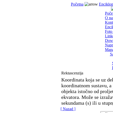
Početna
Enciklop
Poče
O n
Kont
Enci
Foto 
Link
Dow
Napr
Mapa
S
Rektascenzija
Koordinata koja se uz dek
koordinatnom sustavu, a 
objekta istočno od prolj
ekvatora. Može se izraža
sekundama (s) ili u stupn
[ Nazad ]