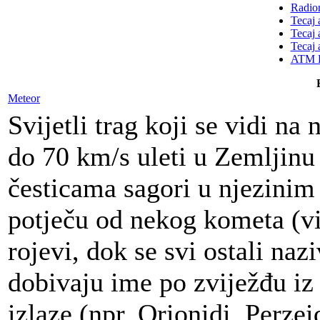
Radion
Tecaj 
Tecaj 
Tecaj 
ATM K
Meteor
Svijetli trag koji se vidi n
do 70 km/s uleti u Zemljinu
česticama sagori u njezinim
potječu od nekog kometa (vi
rojevi, dok se svi ostali naz
dobivaju ime po zviježđu iz 
izlaze (npr. Orionidi, Perzeid