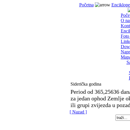
Početna
Enciklope
Poče
O n
Kont
Enci
Foto 
Link
Dow
Napr
Mapa
S
Siderička godina
Period od 365,25636 dan
za jedan ophod Zemlje ok
ili grupi zvijezda u poza
[ Nazad ]