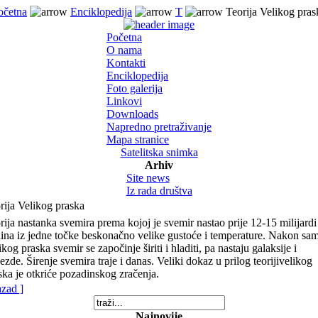
očetna
Enciklopedija
T
Teorija Velikog pras
Početna
O nama
Kontakti
Enciklopedija
Foto galerija
Linkovi
Downloads
Napredno pretraživanje
Mapa stranice
Satelitska snimka
Arhiv
Site news
Iz rada društva
rija Velikog praska
rija nastanka svemira prema kojoj je svemir nastao prije 12-15 milijardi
ina iz jedne točke beskonačno velike gustoće i temperature. Nakon sa
ikog praska svemir se započinje širiti i hladiti, pa nastaju galaksije i
jezde. Širenje svemira traje i danas. Veliki dokaz u prilog teorijivelikog
ska je otkriće pozadinskog zračenja.
azad ]
Najnovije