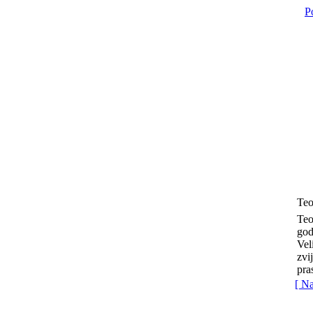
P
Teo
Teo
god
Vel
zvi
pra
[ N