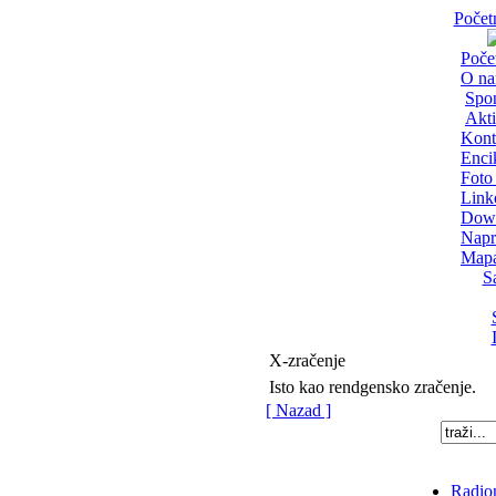
Počet
Poče
O n
Spo
Akti
Kont
Enci
Foto 
Link
Dow
Napr
Mapa
S
X-zračenje
Isto kao rendgensko zračenje.
[ Nazad ]
Radion