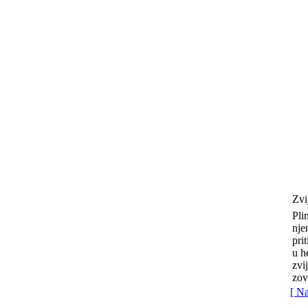
Zvi
Pli
nje
pri
u h
zvi
zov
[ N