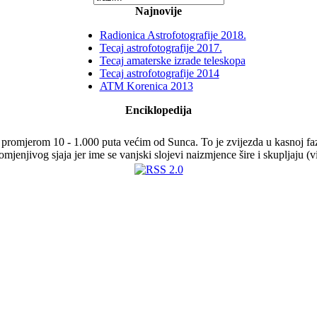
Najnovije
Radionica Astrofotografije 2018.
Tecaj astrofotografije 2017.
Tecaj amaterske izrade teleskopa
Tecaj astrofotografije 2014
ATM Korenica 2013
Enciklopedija
romjerom 10 - 1.000 puta većim od Sunca. To je zvijezda u kasnoj fazi ž
omjenjivog sjaja jer ime se vanjski slojevi naizmjence šire i skupljaju (