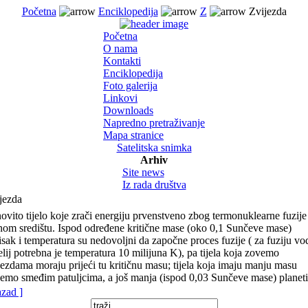
Početna
Enciklopedija
Z
Zvijezda
Početna
O nama
Kontakti
Enciklopedija
Foto galerija
Linkovi
Downloads
Napredno pretraživanje
Mapa stranice
Satelitska snimka
Arhiv
Site news
Iz rada društva
jezda
novito tijelo koje zrači energiju prvenstveno zbog termonuklearne fuzije
nom središtu. Ispod određene kritične mase (oko 0,1 Sunčeve mase)
tisak i temperatura su nedovoljni da započne proces fuzije ( za fuziju vo
elij potrebna je temperatura 10 milijuna K), pa tijela koja zovemo
jezdama moraju prijeći tu kritičnu masu; tijela koja imaju manju masu
emo smeđim patuljcima, a još manja (ispod 0,03 Sunčeve mase) planet
azad ]