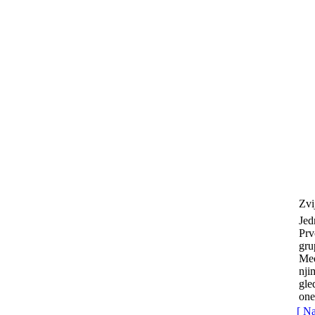
Zvi
Jed
Prv
gru
Međ
nji
gle
one
[ N