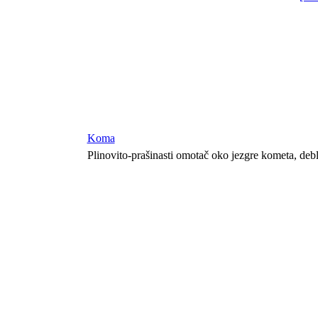
Koma
Plinovito-prašinasti omotač oko jezgre kometa, deblj