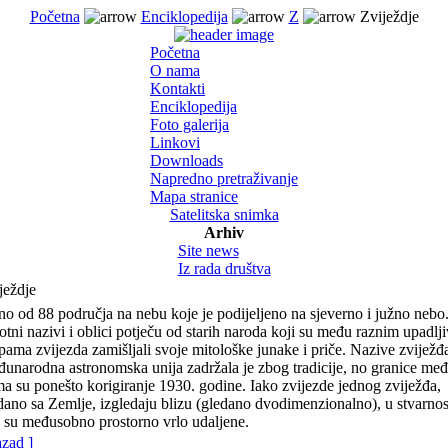
Početna
Enciklopedija
Z
Zviježdje
Početna
O nama
Kontakti
Enciklopedija
Foto galerija
Linkovi
Downloads
Napredno pretraživanje
Mapa stranice
Satelitska snimka
Arhiv
Site news
Iz rada društva
ježdje
no od 88 područja na nebu koje je podijeljeno na sjeverno i južno nebo
otni nazivi i oblici potječu od starih naroda koji su među raznim upadlj
pama zvijezda zamišljali svoje mitološke junake i priče. Nazive zviježđ
unarodna astronomska unija zadržala je zbog tradicije, no granice me
ma su ponešto korigiranje 1930. godine. Iako zvijezde jednog zviježđa,
dano sa Zemlje, izgledaju blizu (gledano dvodimenzionalno), u stvarnos
 su međusobno prostorno vrlo udaljene.
azad ]