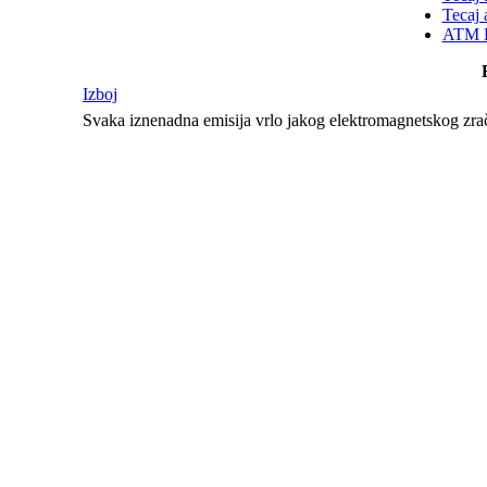
Tecaj 
ATM K
Izboj
Svaka iznenadna emisija vrlo jakog elektromagnetskog zrače