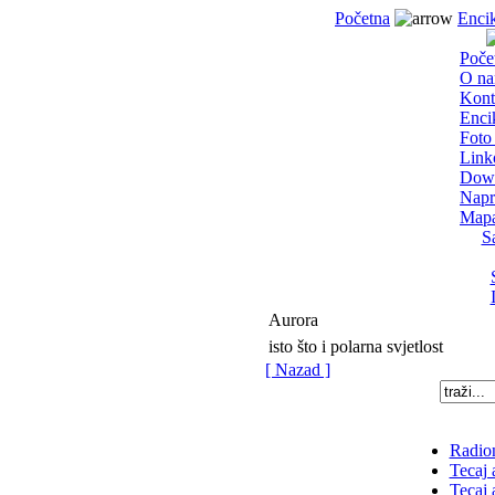
Početna
Encik
Poče
O n
Kont
Enci
Foto 
Link
Dow
Napr
Mapa
S
Aurora
isto što i polarna svjetlost
[ Nazad ]
Radion
Tecaj 
Tecaj 