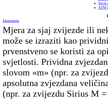
Tecaj 
ATM K
Magnituda
Mjera za sjaj zvijezde ili n
može se izraziti kao prividn
prvenstveno se koristi za opi
svjetlosti. Prividna zvjezda
slovom «m» (npr. za zvijezd
apsolutna zvjezdana veliči
(npr. za zvijezdu Sirius M =