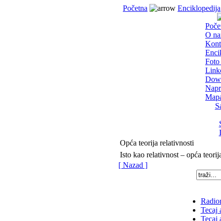
Početna
Enciklopedija
Poče
O n
Kont
Enci
Foto 
Link
Dow
Napr
Mapa
S
Opća teorija relativnosti
Isto kao relativnost – opća teorij
[ Nazad ]
Radion
Tecaj 
Tecaj 