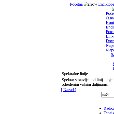
Početna
Enciklope
Poče
O n
Kont
Enci
Foto 
Link
Dow
Napr
Mapa
S
Spektralne linije
Spektar sastavljen od linija koj
određenim valnim duljinama.
[ Nazad ]
Radion
Tecaj 