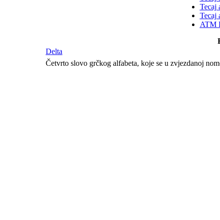
Tecaj 
Tecaj 
ATM K
Delta
Četvrto slovo grčkog alfabeta, koje se u zvjezdanoj nomen