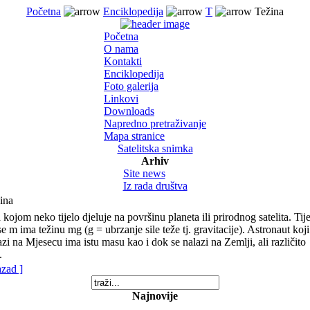
Početna
Enciklopedija
T
Težina
Početna
O nama
Kontakti
Enciklopedija
Foto galerija
Linkovi
Downloads
Napredno pretraživanje
Mapa stranice
Satelitska snimka
Arhiv
Site news
Iz rada društva
ina
a kojom neko tijelo djeluje na površinu planeta ili prirodnog satelita. Tij
e m ima težinu mg (g = ubrzanje sile teže tj. gravitacije). Astronaut koji
azi na Mjesecu ima istu masu kao i dok se nalazi na Zemlji, ali različito
.
azad ]
Najnovije