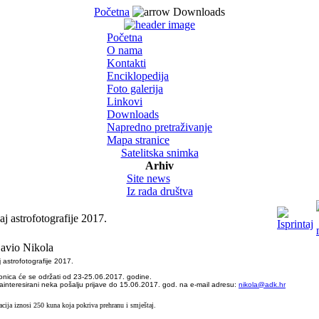
Početna
Downloads
Početna
O nama
Kontakti
Enciklopedija
Foto galerija
Linkovi
Downloads
Napredno pretraživanje
Mapa stranice
Satelitska snimka
Arhiv
Site news
Iz rada društva
aj astrofotografije 2017.
avio Nikola
 astrofotografije 2017.
onica će se održati od 23-25.06.2017. godine.
zainteresirani neka pošalju prijave do 15.06.2017. god. na e-mail adresu:
nikola@adk.hr
acija iznosi 250 kuna koja pokriva prehranu i smještaj.