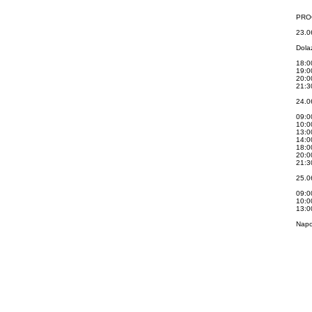
PRO
23.0
Dola
18:0
19:0
20:0
21:30
24.0
09:0
10:00
13:0
14:0
18:0
20:00
21:30
25.0
09:0
10:00
13:0
Napom