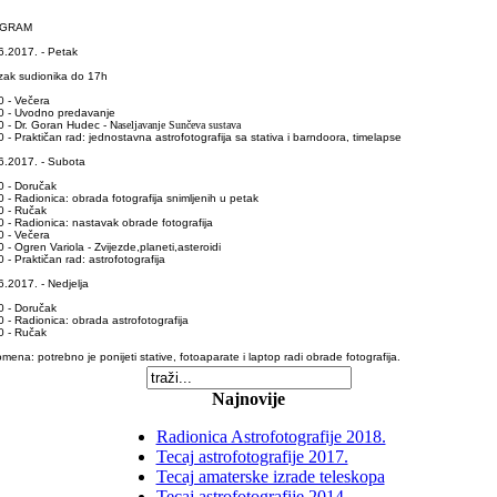
GRAM
6.2017. - Petak
zak sudionika do 17h
0 - Večera
0 - Uvodno predavanje
0 - Dr. Goran Hudec - N
aseljavanje Sunčeva sustava
 - Praktičan rad: jednostavna astrofotografija sa stativa i barndoora, timelapse
6.2017. - Subota
0 - Doručak
 - Radionica: obrada fotografija snimljenih u petak
0 - Ručak
0 - Radionica: nastavak obrade fotografija
0 - Večera
 - Ogren Variola - Zvijezde,planeti,asteroidi
 - Praktičan rad: astrofotografija
6.2017. - Nedjelja
0 - Doručak
 - Radionica: obrada astrofotografija
0 - Ručak
ena: potrebno je ponijeti stative, fotoaparate i laptop radi obrade fotografija.
Najnovije
Radionica Astrofotografije 2018.
Tecaj astrofotografije 2017.
Tecaj amaterske izrade teleskopa
Tecaj astrofotografije 2014