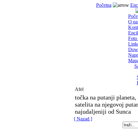
Početna
Enc
Poče
O n
Kont
Enci
Foto 
Link
Dow
Napr
Mapa
S
Afel
točka na putanji planeta,
satelita na njegovoj puta
najudaljeniji od Sunca
[ Nazad ]