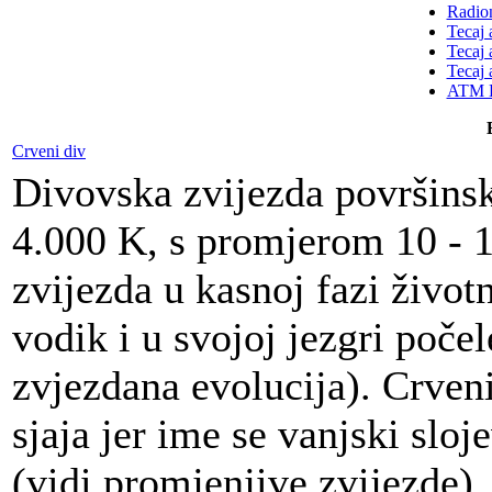
Radion
Tecaj 
Tecaj 
Tecaj 
ATM K
Crveni div
Divovska zvijezda površins
4.000 K, s promjerom 10 - 1
zvijezda u kasnoj fazi životn
vodik i u svojoj jezgri počele
zvjezdana evolucija). Crven
sjaja jer ime se vanjski sloj
(vidi promjenjive zvijezde).