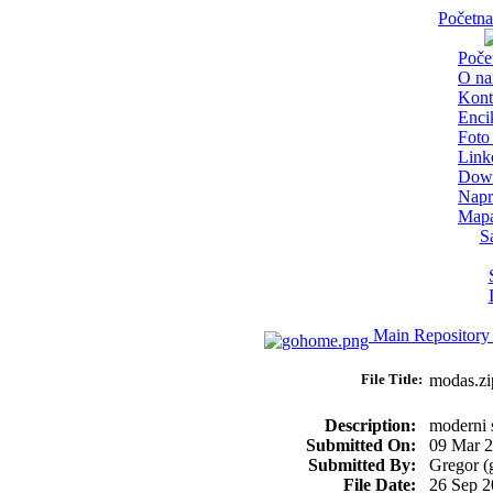
Početna
Poče
O n
Kont
Enci
Foto 
Link
Dow
Napr
Mapa
S
Main Repository
File Title:
modas.
Description:
moderni s
Submitted On:
09 Mar 
Submitted By:
Gregor (
File Date:
26 Sep 