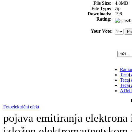
File Size:
4.8MB
File Type:
zip
Downloads:
198
Rating:
Your Vote:
Radion
Tecaj 
Tecaj 
Tecaj 
ATM K
Fotoelektrični efekt
pojava emitiranja elektrona 
izložen elektromagnetskom 