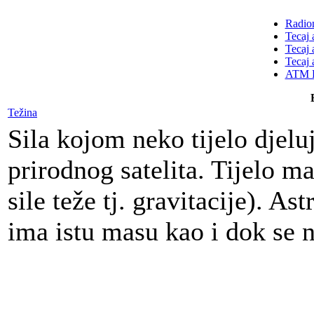
Radion
Tecaj 
Tecaj 
Tecaj 
ATM K
Težina
Sila kojom neko tijelo djeluj
prirodnog satelita. Tijelo 
sile teže tj. gravitacije). A
ima istu masu kao i dok se na