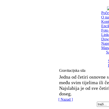
Poče
O n
Kont
Enci
Foto 
Link
Dow
Napr
Mapa
S
Gravitacijska sila
Jedna od četiri osnovne s
među svim tijelima ili č
Najslabija je od sve četi
doseg.
[ Nazad ]