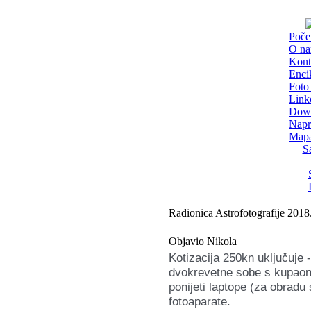
Poče
O n
Kont
Enci
Foto 
Link
Dow
Napr
Mapa
S
Radionica Astrofotografije 2018
Objavio Nikola
Kotizacija 250kn uključuje
dvokrevetne sobe s kupaon
ponijeti laptope (za obradu s
fotoaparate.