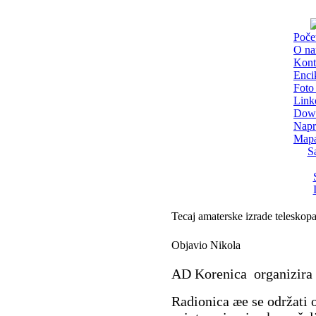
Poče
O n
Kont
Enci
Foto 
Link
Dow
Napr
Mapa
S
Tecaj amaterske izrade teleskop
Objavio Nikola
AD Korenica
organizira
Radionica æe se održati o