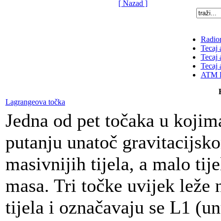
[ Nazad ]
Radion
Tecaj 
Tecaj 
Tecaj 
ATM K
Lagrangeova točka
Jedna od pet točaka u kojim
putanju unatoč gravitacijsk
masivnijih tijela, a malo ti
masa. Tri točke uvijek leže
tijela i označavaju se L1 (u