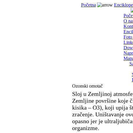
Početna
Enciklope
Poče
O n
Kont
Enci
Foto 
Link
Dow
Napr
Mapa
S
Ozonski omotač
Sloj u Zemljinoj atmosfe
Zemljine površine koje č
kisika – O3), koji upija 
zračenje. Uništavanje ovo
opasno jer je ultraljubič
organizme.