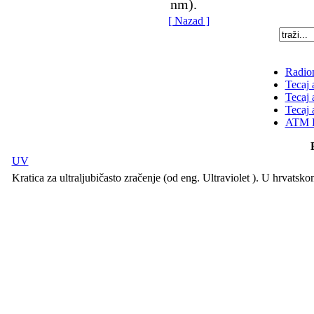
nm).
[ Nazad ]
Radion
Tecaj 
Tecaj 
Tecaj 
ATM K
UV
Kratica za ultraljubičasto zračenje (od eng. Ultraviolet ). U hrvatsko