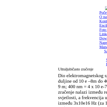
Poče
O n
Kont
Enci
Foto 
Link
Dow
Napr
Mapa
S
Ultraljubičasto zračenje
Dio elektromagnetskog sp
duljine od 10 e –8m do 
9 m; 400 nm = 4 x 10 e-7 
zračenje nalazi između r
svjetlosti, a frekvencija 
između 3x10e16 Hz (za 1