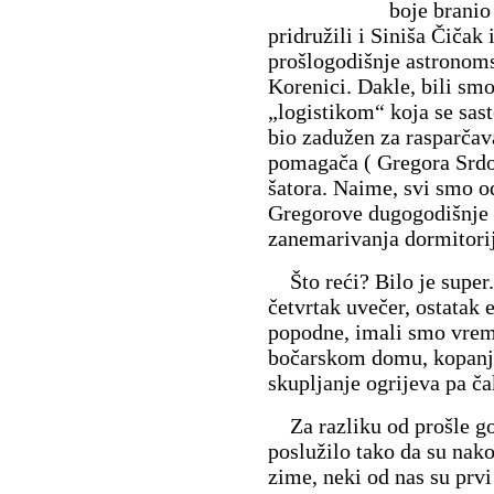
boje branio
pridružili i Siniša Čičak 
prošlogodišnje astronoms
Korenici. Dakle, bili smo 
„logistikom“ koja se sas
bio zadužen za rasparčav
pomagača ( Gregora Srdoč
šatora. Naime, svi smo od
Gregorove dugogodišnje t
zanemarivanja dormitori
Što reći? Bilo je super.
četvrtak uvečer, ostatak 
popodne, imali smo vrem
bočarskom domu, kopanj
skupljanje ogrijeva pa ča
Za razliku od prošle god
poslužilo tako da su nak
zime, neki od nas su prv