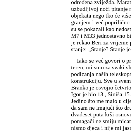
određena zviježđa. Marat
uzbudljivoj noći pitanje 
objekata nego tko će viš
granjem i već poprilično
su se pokazali kao nedost
M7 i M33 jednostavno bil
je rekao Beri za vrijeme 
stanje: „Stanje? Stanje 
Iako se već govori o pr
teren, mi smo za svaki sl
podizanja naših teleskop
konstrukciju. Sve u svem
Branko je osvojio četvrt
Igor je bio 13., Siniša 15
Jedino što me malo u cije
da sam ne imajući što dru
dvadeset puta krši osnov
pomagači ne smiju micati 
nismo djeca i nije mi jas