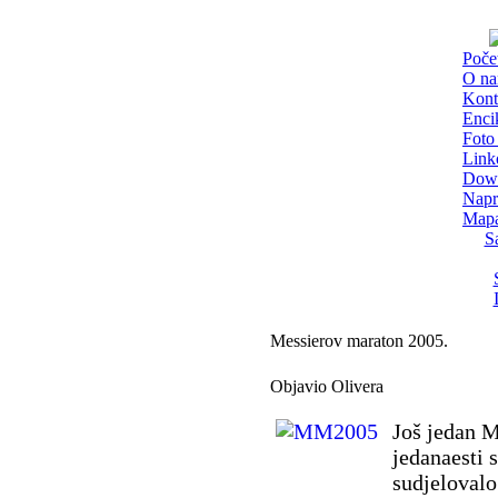
Poče
O n
Kont
Enci
Foto 
Link
Dow
Napr
Mapa
S
Messierov maraton 2005.
Objavio Olivera
Još jedan M
jedanaesti 
sudjelovalo