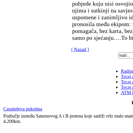
pobjede koju nisi osvojio
njima i sutkinji na savj
uspomene i zanimljivu ide
pronosila među ekipom: z
pomagača, bez karta, bez
samo po sjećanju….To bi
[ Nazad ]
Radion
Tecaj 
Tecaj 
Tecaj 
ATM K
Cassinijeva pukotina
Područje između Saturnovog A i B prstena koje sadrži vrlo malo mater
4.200km.